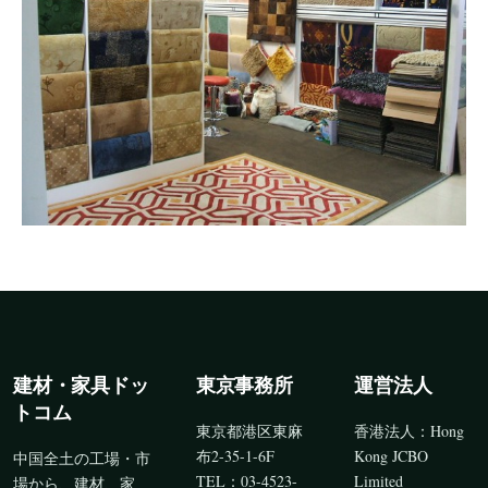
建材・家具ドッ
東京事務所
運営法人
トコム
東京都港区東麻
香港法人：Hong
布2-35-1-6F
Kong JCBO
中国全土の工場・市
TEL：03-4523-
Limited
場から、建材、家