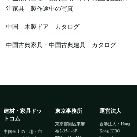
注家具 製作途中の写真
中国 木製ドア カタログ
中国古典家具・中国古典建具 カタログ
建材・家具ドッ
東京事務所
運営法人
トコム
東京都港区東麻
香港法人：Hong
布2-35-1-6F
Kong JCBO
中国全土の工場・市